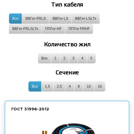
Тип кабеля
Все
ВВГнг-FRLS
ВВГнг-LS
ВВГнг-LSLTx
ВВГнг-FRLSLTx
ППГнг-HF
ППГнг-FRHF
Количество жил
Все
1
2
3
4
5
Сечение
Все
1,5
2,5
4
6
10
16
ГОСТ
31996-2012