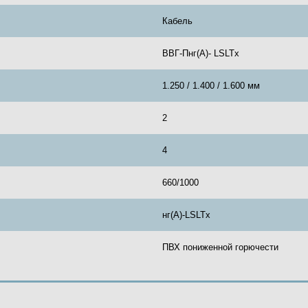
Кабель
ВВГ-Пнг(А)- LSLTx
1.250 / 1.400 / 1.600 мм
2
4
660/1000
нг(А)-LSLTx
ПВХ пониженной горючести