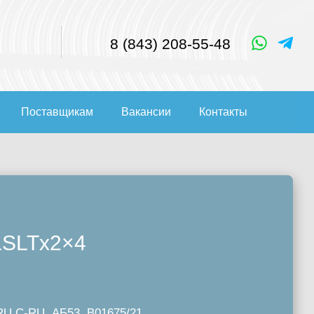
8 (843) 208-55-48
Поставщикам
Вакансии
Контакты
2×4
LSLTx
RU C-RU. АБ53. В01675/21