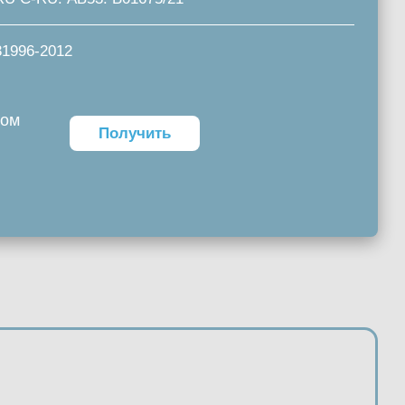
31996-2012
том
Получить