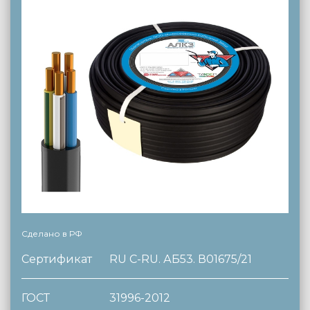
Сделано в РФ
Сертификат
RU C-RU. АБ53. В01675/21
ГОСТ
31996-2012