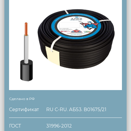
Сделано в РФ
Сертификат
RU C-RU. АБ53. В01675/21
ГОСТ
31996-2012