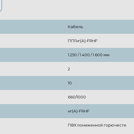
Кабель
ППГнг(А)-FRHF
1.250 / 1.400 / 1.600 мм
2
10
660/1000
нг(А)-FRHF
ПВХ пониженной горючести