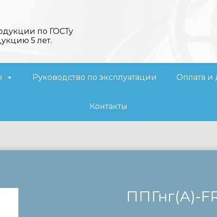
одукции по ГОСТу
дукцию 5 лет.
я
Руководство по эксплуатации
Оплата и 
Контакты
ППГнг(А)-F