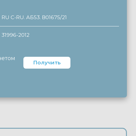
RU C-RU. АБ53. В01675/21
31996-2012
четом
Получить