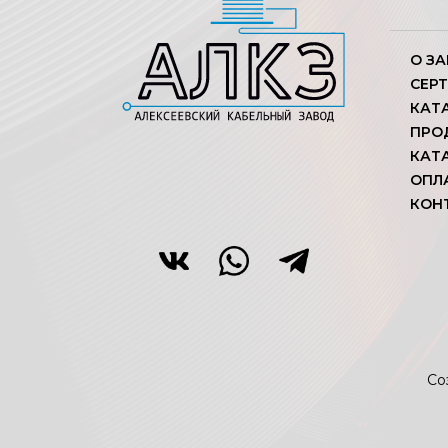
О З
СЕР
КАТ
ПРО
КАТ
ОПЛ
КОН
Со