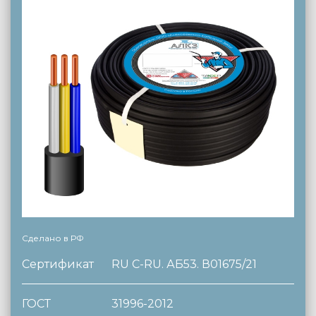
Сделано в РФ
Сертификат
RU C-RU. АБ53. В01675/21
ГОСТ
31996-2012