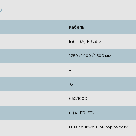
Кабель
ВВГнг(А)-FRLSTx
1.250 / 1.400 / 1.600 мм
4
16
660/1000
нг(А)-FRLSTx
ПВХ пониженной горючести