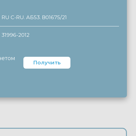
RU C-RU. АБ53. В01675/21
31996-2012
четом
Получить