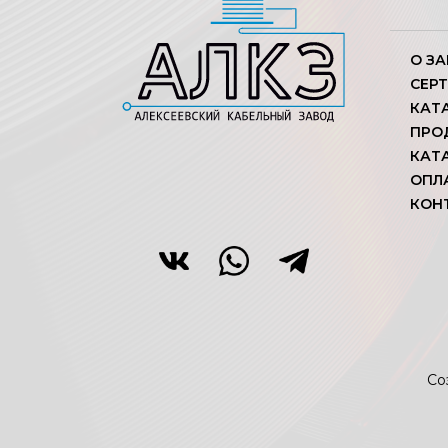
О З
СЕР
КАТ
ПРО
КАТ
ОПЛ
КОН
Со