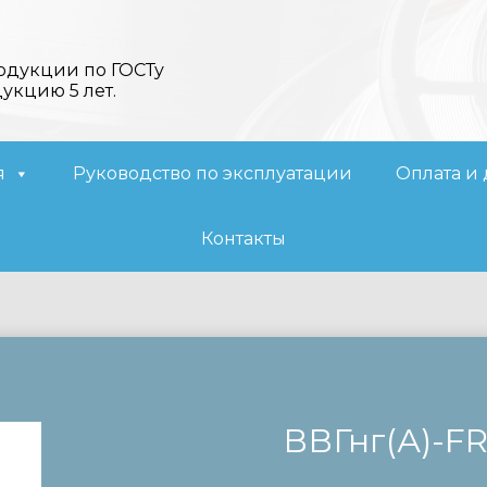
одукции по ГОСТу
дукцию 5 лет.
я
Руководство по эксплуатации
Оплата и 
Контакты
ВВГнг(А)-F