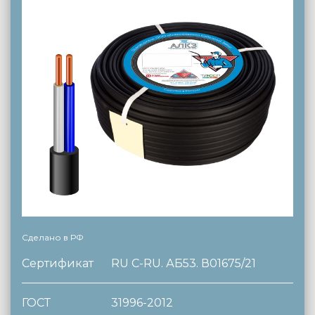
Сделано в РФ
Сертификат
RU C-RU. АБ53. В01675/21
ГОСТ
31996-2012