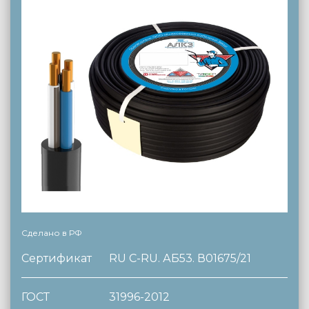
Сделано в РФ
Сертификат
RU C-RU. АБ53. В01675/21
ГОСТ
31996-2012