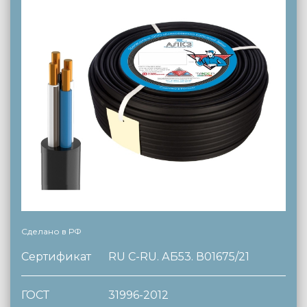
Сделано в РФ
Сертификат
RU C-RU. АБ53. В01675/21
ГОСТ
31996-2012