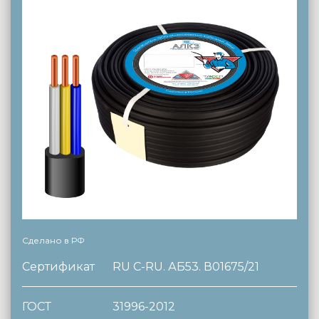
Сделано в РФ
Сертификат
RU C-RU. АБ53. В01675/21
ГОСТ
31996-2012