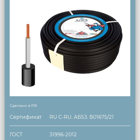
Сделано в РФ
Сертификат
RU C-RU. АБ53. В01675/21
ГОСТ
31996-2012