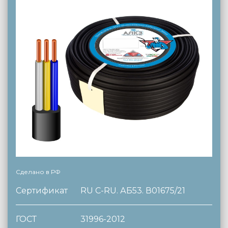
Сделано в РФ
Сертификат
RU C-RU. АБ53. В01675/21
ГОСТ
31996-2012