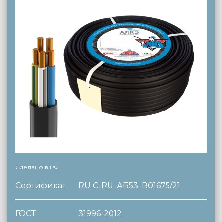
Сделано в РФ
Сертификат
RU C-RU. АБ53. В01675/21
ГОСТ
31996-2012