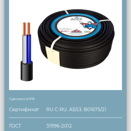
Сделано в РФ
Сертификат
RU C-RU. АБ53. В01675/21
ГОСТ
31996-2012