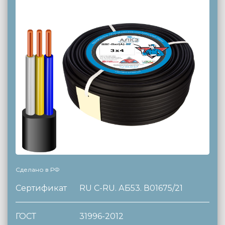
Сделано в РФ
Сертификат
RU C-RU. АБ53. В01675/21
ГОСТ
31996-2012