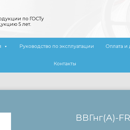
одукции по ГОСТу
дукцию 5 лет.
я
Руководство по эксплуатации
Оплата и 
Контакты
ВВГнг(А)-F