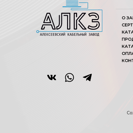
О З
СЕР
КАТ
ПРО
КАТ
ОПЛ
КОН
Со