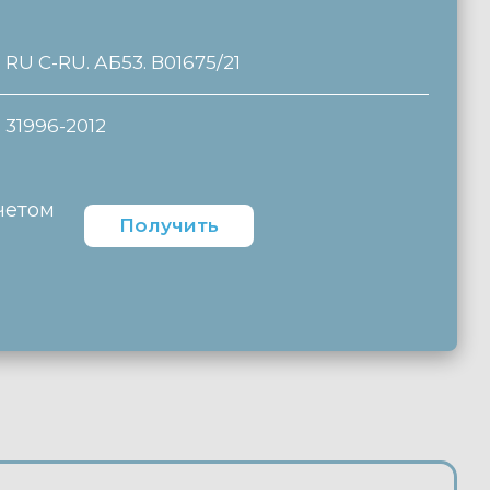
RU C-RU. АБ53. В01675/21
31996-2012
четом
Получить