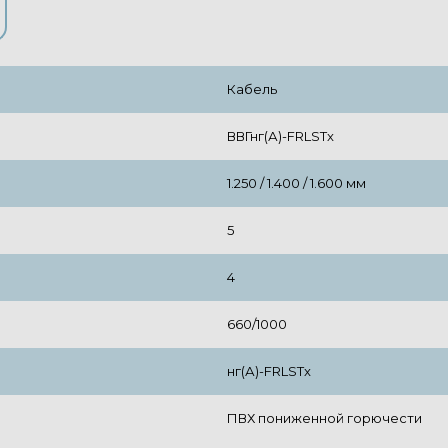
Кабель
ВВГнг(А)-FRLSTx
1.250 / 1.400 / 1.600 мм
5
4
660/1000
нг(А)-FRLSTx
ПВХ пониженной горючести