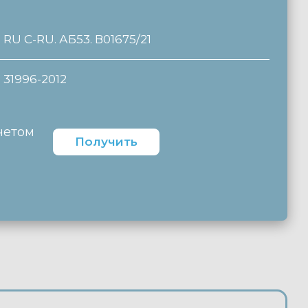
RU C-RU. АБ53. В01675/21
31996-2012
четом
Получить