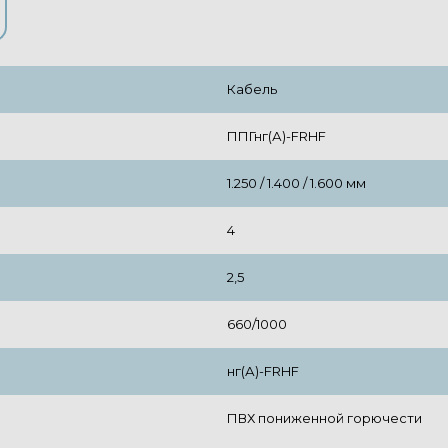
Кабель
ППГнг(А)-FRHF
1.250 / 1.400 / 1.600 мм
4
2,5
660/1000
нг(А)-FRHF
ПВХ пониженной горючести