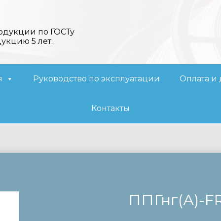
одукции по ГОСТу
дукцию 5 лет.
я
Руководство по эксплуатации
Оплата и 
Контакты
ППГнг(А)-F