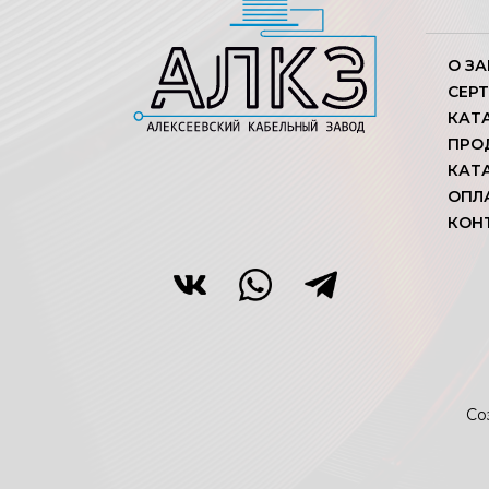
О З
СЕР
КАТ
ПРО
КАТ
ОПЛ
КОН
Со