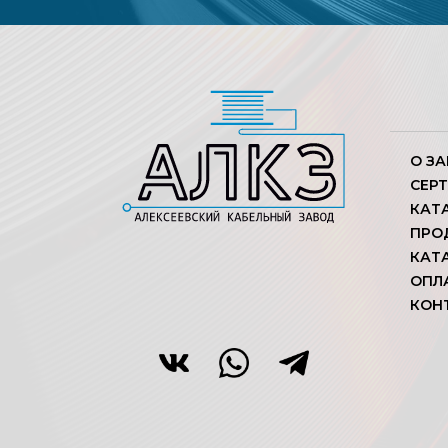
О З
СЕР
КАТ
ПРО
КАТ
ОПЛ
КОН