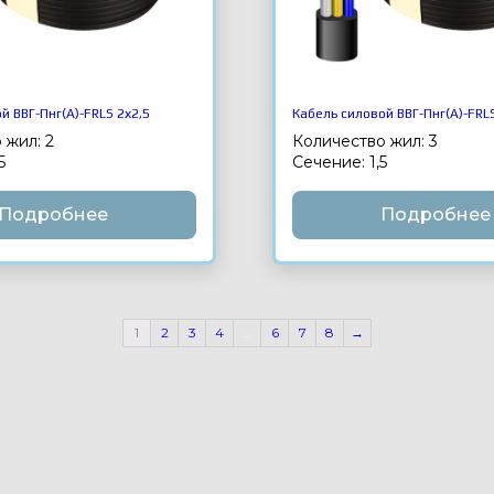
й ВВГ-Пнг(А)-FRLS 2х2,5
Кабель силовой ВВГ-Пнг(А)-FRLS
 жил: 2
Количество жил: 3
5
Сечение: 1,5
Подробнее
Подробнее
1
2
3
4
…
6
7
8
→