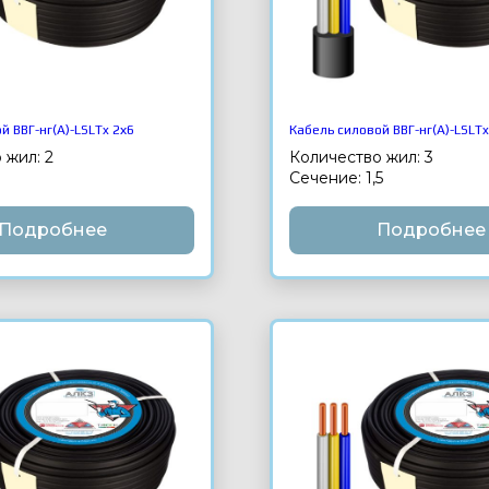
й ВВГ-нг(А)-LSLTx 2х6
Кабель силовой ВВГ-нг(А)-LSLTx
 жил: 2
Количество жил: 3
Сечение: 1,5
Подробнее
Подробнее