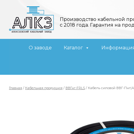
Производство кабельной пр
с 2018 года. Гарантия на про
О заводе
Каталог
Информаци
Главная
/
Кабельная продукция
/
ВВГнг-FRLS
/ Кабель силовой ВВГ-Пнг(А)