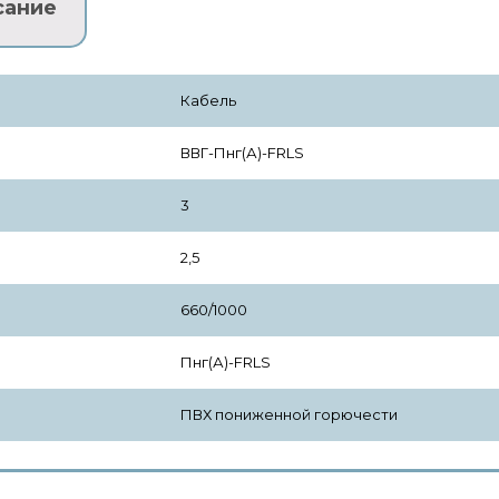
сание
Кабель
ВВГ-Пнг(А)-FRLS
3
2,5
660/1000
Пнг(А)-FRLS
ПВХ пониженной горючести