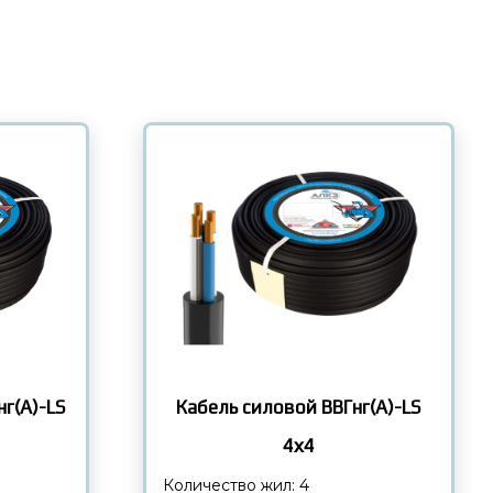
Кабель силовой ВВГнг(А)-LS
г(А)-LS
4х4
Количество жил: 4