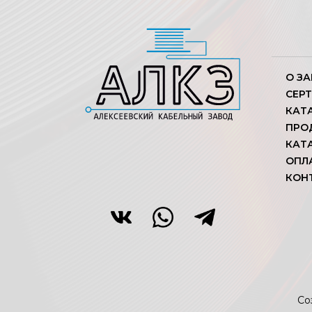
О З
СЕР
КАТ
ПРО
КАТ
ОПЛ
КОН
Со