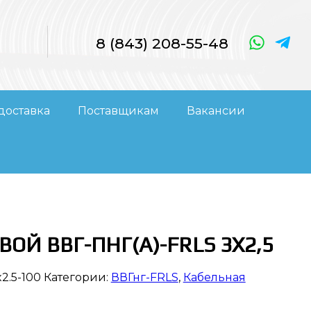
8 (843) 208-55-48
доставка
Поставщикам
Вакансии
ОЙ ВВГ-ПНГ(А)-FRLS 3Х2,5
2.5-100
Категории:
ВВГнг-FRLS
,
Кабельная