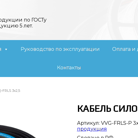
одукции по ГОСТу
дукцию 5 лет.
я
Руководство по эксплуатации
Оплата и 
Контакты
-FRLS 3х2,5
КАБЕЛЬ СИЛОВ
Артикул:
VVG-FRLS-P 3x
продукция
Сделано в РФ