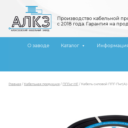
Производство кабельной пр
с 2018 года. Гарантия на про
О заводе
Каталог
Информаци
Главная
/
Кабельная продукция
/
ППГнг-HF
/ Кабель силовой ППГ-Пнг(А)