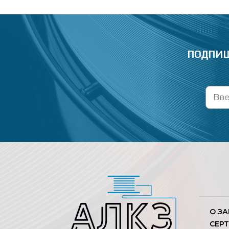
ПОДПИШ
О З
СЕР