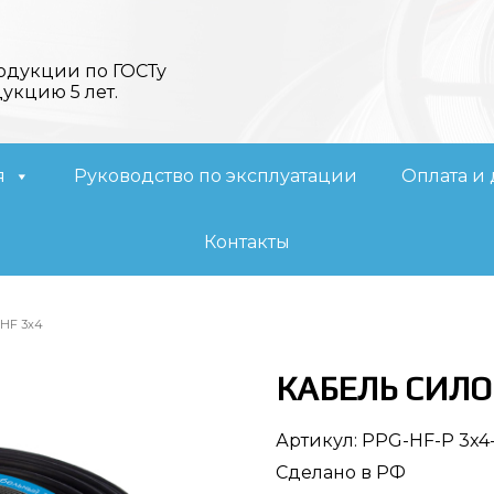
одукции по ГОСТу
дукцию 5 лет.
я
Руководство по эксплуатации
Оплата и 
Контакты
-HF 3х4
КАБЕЛЬ СИЛО
Артикул:
PPG-HF-P 3x4
Сделано в РФ