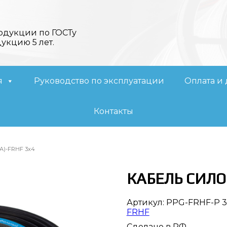
одукции по ГОСТу
дукцию 5 лет.
я
Руководство по эксплуатации
Оплата и 
Контакты
А)-FRHF 3х4
КАБЕЛЬ СИЛО
Артикул:
PPG-FRHF-P 3
FRHF
Сделано в РФ