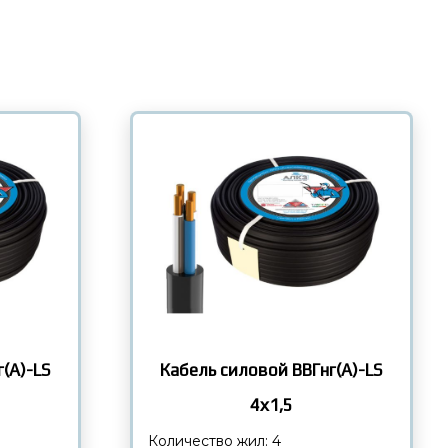
(А)-LS
Кабель силовой ВВГнг(А)-LS
4х1,5
Количество жил: 4