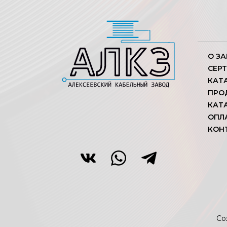
О З
СЕР
КАТ
ПРО
КАТ
ОПЛ
КОН
Со