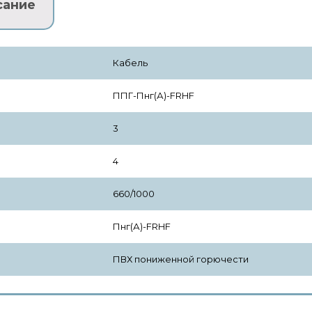
сание
Кабель
ППГ-Пнг(А)-FRHF
3
4
660/1000
Пнг(А)-FRHF
ПВХ пониженной горючести