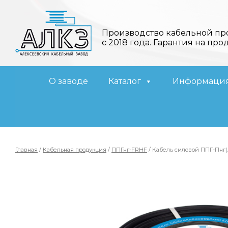
Производство кабельной пр
с 2018 года. Гарантия на про
О заводе
Каталог
Информаци
Главная
/
Кабельная продукция
/
ППГнг-FRHF
/ Кабель силовой ППГ-Пнг(